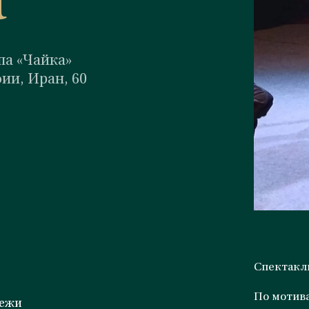
а
па «Чайка»
ии, Иран, 60
Спектакль
По мотива
дежи