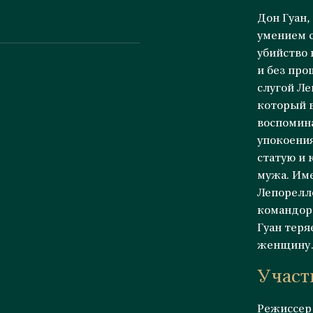
Дон Гуан
умением с
убийство 
и без про
слугой Л
который 
воспомина
упокоения
статую и
мужа. Име
Лепорелл
командор
Гуан теря
женщин
Участ
Режиссер 