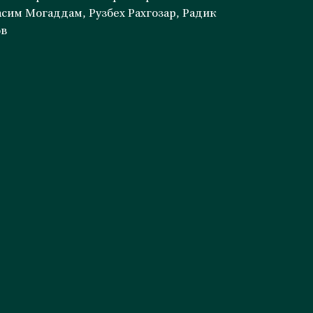
сим Могаддам, Рузбех Рахгозар, Радик
ов