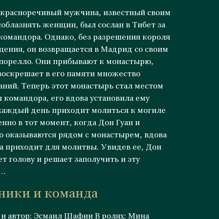
, красноречивый мужчина, известный своим
облазнять женщин, был сослан в Тибет за
командора. Однако, без разрешения короля
щения, он возвращается в Мадрид со своим
епорелло. Они прибывают к монастырю,
воскрешает в его памяти множество
ний. Теперь этот монастырь стал местом
 командора, его вдова установила ему
 каждый день приходит молиться к могиле
нно в тот момент, когда Дон Гуан и
о оказываются рядом с монастырем, вдова
а приходит для молитвы. Увидев ее, Дон
ет голову и решает заполучить и эту
у…
ники и команда
и автор: Эсмаил Шафии В ролях: Мина